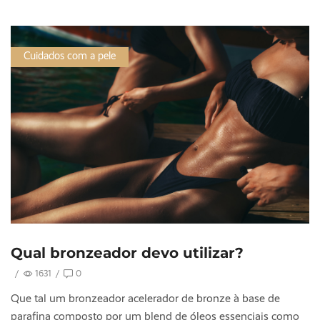
Cuidados com a pele
Qual bronzeador devo utilizar?
/
1631
/
0
Que tal um bronzeador acelerador de bronze à base de
parafina composto por um blend de óleos essenciais como