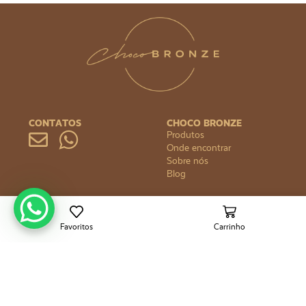
CONTATOS
CHOCO BRONZE
Produtos
Onde encontrar
Sobre nós
Blog
DÚVIDAS
FORMAS DE PAGAMENTO
Política de privacidade
Política de reembolso
Favoritos
Carrinho
Política de envio
ANA LYSSA POLL KURYLO - ME
CNPJ 28.984.263/0001-00