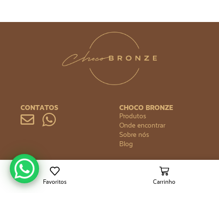
CONTATOS
CHOCO BRONZE
Produtos
Onde encontrar
Sobre nós
Blog
DÚVIDAS
FORMAS DE PAGAMENTO
Política de privacidade
Política de reembolso
Favoritos
Carrinho
Política de envio