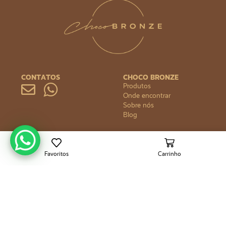
CONTATOS
CHOCO BRONZE
Produtos
Onde encontrar
Sobre nós
Blog
DÚVIDAS
FORMAS DE PAGAMENTO
Política de privacidade
Política de reembolso
Favoritos
Carrinho
Política de envio
ANA LYSSA POLL KURYLO - ME
CNPJ 28.984.263/0001-00