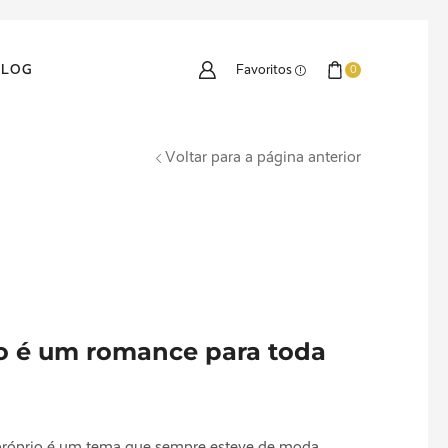
BLOG
Favoritos
0
Voltar para a página anterior
o é um romance para toda
róprio é um tema que sempre esteve de moda.