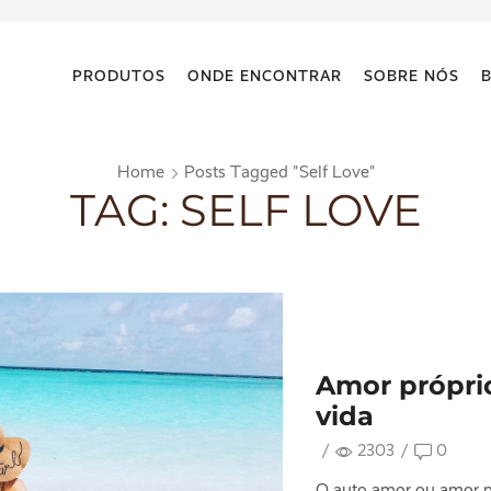
PRODUTOS
ONDE ENCONTRAR
SOBRE NÓS
Home
Posts Tagged "self Love"
TAG: SELF LOVE
Amor própri
vida
/
2303
/
0
O auto amor ou amor p